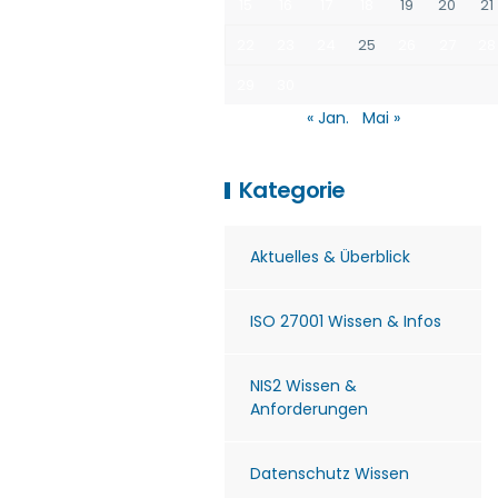
15
16
17
18
19
20
21
22
23
24
25
26
27
28
29
30
« Jan.
Mai »
Kategorie
Aktuelles & Überblick
ISO 27001 Wissen & Infos
NIS2 Wissen &
Anforderungen
Datenschutz Wissen