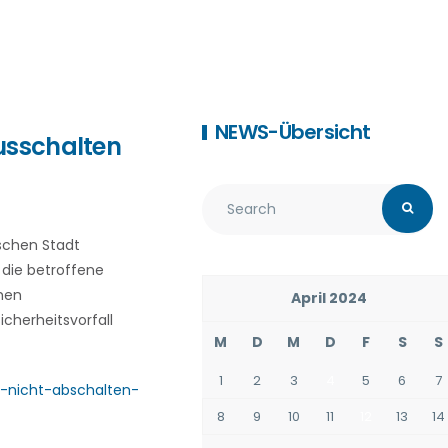
NEWS-Übersicht
usschalten
schen Stadt
t die betroffene
chen
April 2024
icherheitsvorfall
M
D
M
D
F
S
S
1
2
3
4
5
6
7
-nicht-abschalten-
8
9
10
11
12
13
14