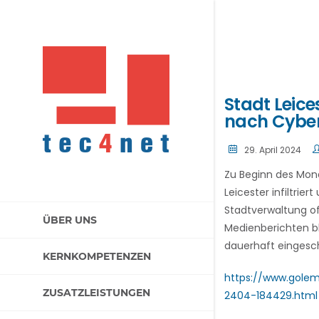
Stadt Leic
nach Cyber
29. April 2024
Zu Beginn des Mon
Leicester infiltrie
Stadtverwaltung of
ÜBER UNS
Medienberichten bl
dauerhaft eingesch
KERNKOMPETENZEN
https://www.gole
ZUSATZLEISTUNGEN
2404-184429.html