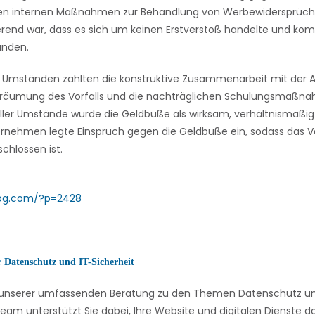
en internen Maßnahmen zur Behandlung von Werbewidersprüchen
end war, dass es sich um keinen Erstverstoß handelte und kom
anden.
 Umständen zählten die konstruktive Zusammenarbeit mit der A
Einräumung des Vorfalls und die nachträglichen Schulungsmaßn
aller Umstände wurde die Geldbuße als wirksam, verhältnismäßi
ernehmen legte Einspruch gegen die Geldbuße ein, sodass das V
chlossen ist.
log.com/?p=2428
r Datenschutz und IT-Sicherheit
on unserer umfassenden Beratung zu den Themen Datenschutz und
eam unterstützt Sie dabei, Ihre Website und digitalen Dienste