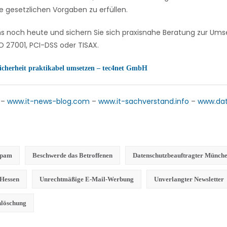
e gesetzlichen Vorgaben zu erfüllen.
ns noch heute und sichern Sie sich praxisnahe Beratung zur U
 27001, PCI-DSS oder TISAX.
icherheit praktikabel umsetzen – tec4net GmbH
–
www.it-news-blog.com
–
www.it-sachverstand.info
–
www.da
Spam
Beschwerde das Betroffenen
Datenschutzbeauftragter Münch
 Hessen
Unrechtmäßige E-Mail-Werbung
Unverlangter Newsletter
nlöschung