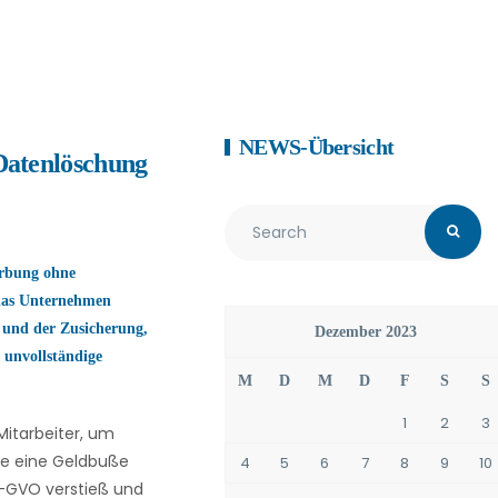
NEWS-Übersicht
Datenlöschung
rbung ohne
das Unternehmen
 und der Zusicherung,
Dezember 2023
 unvollständige
M
D
M
D
F
S
S
1
2
3
Mitarbeiter, um
de eine Geldbuße
4
5
6
7
8
9
10
S-GVO verstieß und