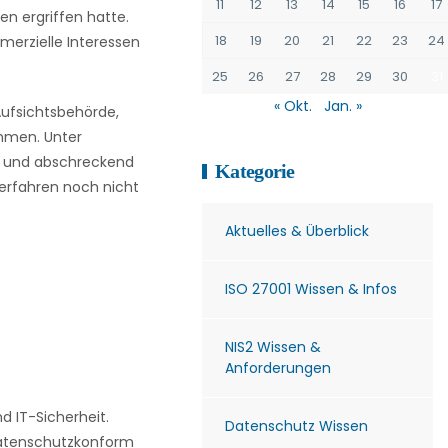
11
12
13
14
15
16
17
 ergriffen hatte.
18
19
20
21
22
23
24
merzielle Interessen
25
26
27
28
29
30
31
« Okt.
Jan. »
ufsichtsbehörde,
ahmen. Unter
g und abschreckend
Kategorie
erfahren noch nicht
Aktuelles & Überblick
ISO 27001 Wissen & Infos
NIS2 Wissen &
Anforderungen
 IT-Sicherheit.
Datenschutz Wissen
 datenschutzkonform