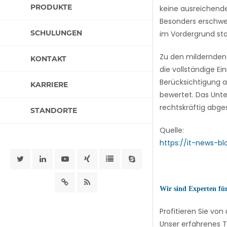
PRODUKTE
keine ausreichend
Besonders erschwer
SCHULUNGEN
im Vordergrund st
Zu den mildernden
KONTAKT
die vollständige 
Berücksichtigung 
KARRIERE
bewertet. Das Unt
rechtskräftig abges
STANDORTE
Quelle:
https://it-news-b
Wir sind Experten fü
Profitieren Sie v
Unser erfahrenes T