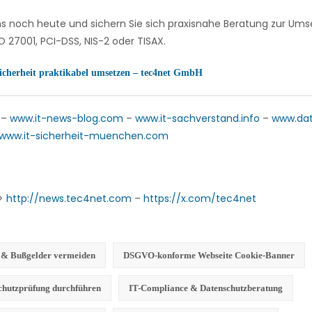
ns noch heute und sichern Sie sich praxisnahe Beratung zur U
 27001, PCI-DSS, NIS-2 oder TISAX.
icherheit praktikabel umsetzen – tec4net GmbH
–
www.it-news-blog.com
–
www.it-sachverstand.info
–
www.da
www.it-sicherheit-muenchen.com
->
http://news.tec4net.com
–
https://x.com/tec4net
e & Bußgelder vermeiden
DSGVO-konforme Webseite Cookie-Banner
chutzprüfung durchführen
IT-Compliance & Datenschutzberatung