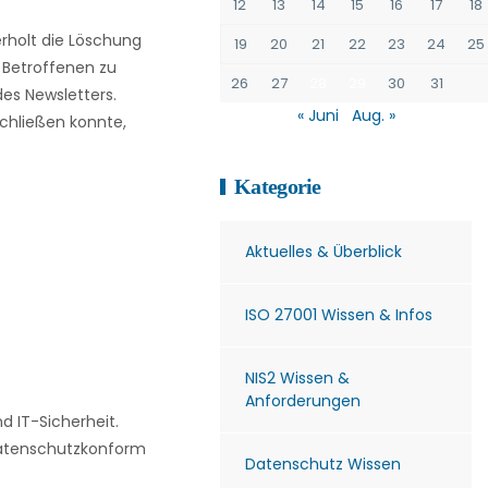
12
13
14
15
16
17
18
rholt die Löschung
19
20
21
22
23
24
25
s Betroffenen zu
26
27
28
29
30
31
des Newsletters.
« Juni
Aug. »
schließen konnte,
Kategorie
Aktuelles & Überblick
ISO 27001 Wissen & Infos
NIS2 Wissen &
Anforderungen
 IT-Sicherheit.
 datenschutzkonform
Datenschutz Wissen