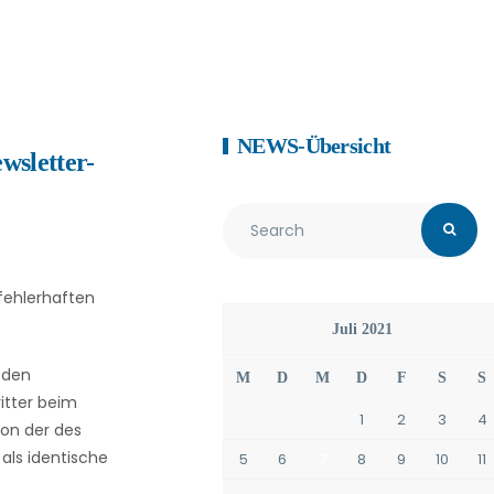
NEWS-Übersicht
wsletter-
ehlerhaften
Juli 2021
 den
M
D
M
D
F
S
S
itter beim
1
2
3
4
on der des
als identische
5
6
7
8
9
10
11