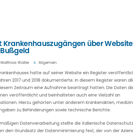
it Krankenhauszugängen über Website 
 Bußgeld
Matthias Walter
Allgemein
Krankenhauses hatte auf seiner Website ein Register veröffentli
 Jahren 2017 und 2018 dokumentierte. In diesem Register waren al
n diesem Zeitraum eine Aufnahme beantragt hatten. Die Daten di
en veröffentlicht und beinhalteten auch eine Vielzahl an
ationen. Hierzu gehörten unter anderem Krankenakten, medizin
ngaben zu Behinderungen sowie technische Berichte.
äßigen Datenverarbeitung stellte die italienische Datenschut
n den Grundsatz der Datenminimierung fest, der von der Aziend