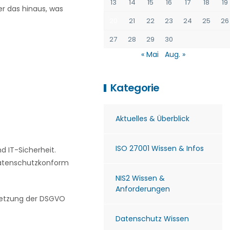
13
14
15
16
17
18
19
r das hinaus, was
20
21
22
23
24
25
26
27
28
29
30
« Mai
Aug. »
Kategorie
Aktuelles & Überblick
ISO 27001 Wissen & Infos
 IT-Sicherheit.
 datenschutzkonform
NIS2 Wissen &
Anforderungen
msetzung der DSGVO
Datenschutz Wissen