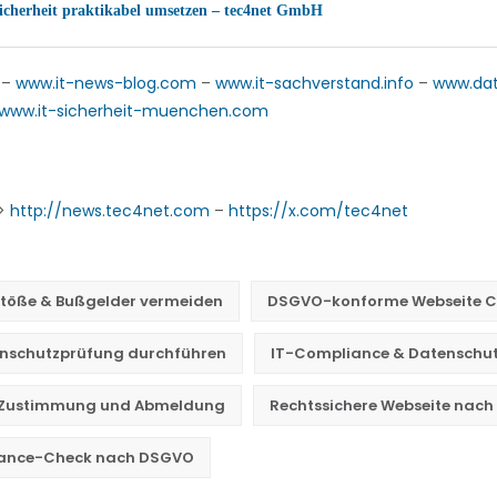
icherheit praktikabel umsetzen – tec4net GmbH
–
www.it-news-blog.com
–
www.it-sachverstand.info
–
www.da
www.it-sicherheit-muenchen.com
->
http://news.tec4net.com
–
https://x.com/tec4net
töße & Bußgelder vermeiden
DSGVO-konforme Webseite C
enschutzprüfung durchführen
IT-Compliance & Datenschu
e Zustimmung und Abmeldung
Rechtssichere Webseite nac
ance-Check nach DSGVO