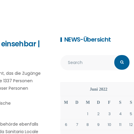
NEWS-Übersicht
einsehbar |
cht, das die Zugänge
le 1337 Personen
eser Personen
Juni 2022
ische
M
D
M
D
F
S
S
1
2
3
4
5
zbehörde ebenfalls
6
7
8
9
10
11
12
a Sanitaria Locale