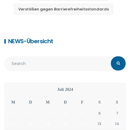
Verstößen gegen Barrierefreiheitsstandards
NEWS-Übersicht
Juli 2024
M
D
M
D
F
S
S
1
2
3
4
5
6
7
8
9
10
11
12
13
14