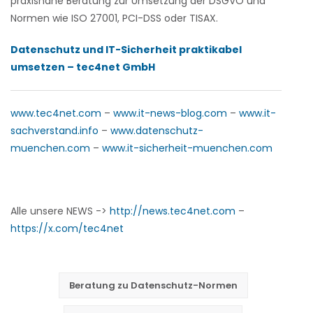
praxisnahe Beratung zur Umsetzung der DSGVO und
Normen wie ISO 27001, PCI-DSS oder TISAX.
Datenschutz und IT-Sicherheit praktikabel
umsetzen – tec4net GmbH
www.tec4net.com
–
www.it-news-blog.com
–
www.it-
sachverstand.info
–
www.datenschutz-
muenchen.com
–
www.it-sicherheit-muenchen.com
Alle unsere NEWS ->
http://news.tec4net.com
–
https://x.com/tec4net
Beratung zu Datenschutz-Normen