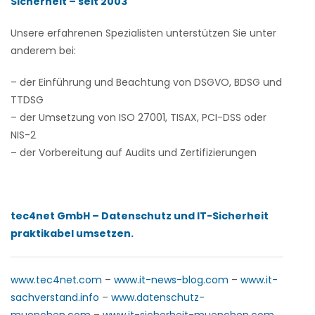
Sicherheit – seit 2003
Unsere erfahrenen Spezialisten unterstützen Sie unter
anderem bei:
– der Einführung und Beachtung von DSGVO, BDSG und
TTDSG
– der Umsetzung von ISO 27001, TISAX, PCI-DSS oder
NIS-2
– der Vorbereitung auf Audits und Zertifizierungen
tec4net GmbH – Datenschutz und IT-Sicherheit
praktikabel umsetzen.
www.tec4net.com
–
www.it-news-blog.com
–
www.it-
sachverstand.info
–
www.datenschutz-
muenchen.com
–
www.it-sicherheit-muenchen.com