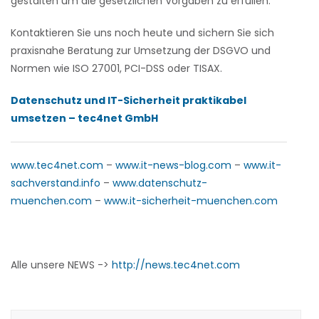
gestalten um die gesetzlichen Vorgaben zu erfüllen.
Kontaktieren Sie uns noch heute und sichern Sie sich
praxisnahe Beratung zur Umsetzung der DSGVO und
Normen wie ISO 27001, PCI-DSS oder TISAX.
Datenschutz und IT-Sicherheit praktikabel
umsetzen – tec4net GmbH
www.tec4net.com
–
www.it-news-blog.com
–
www.it-
sachverstand.info
–
www.datenschutz-
muenchen.com
–
www.it-sicherheit-muenchen.com
Alle unsere NEWS ->
http://news.tec4net.com