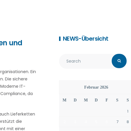
NEWS-Übersicht
ren und
ganisationen. Ein
n. Die sichere
 Moderne IT-
Februar 2026
 Compliance, da
M
D
M
D
F
S
S
1
 auch Lieferketten
rstützt die
2
3
4
5
6
7
8
nt mit einer