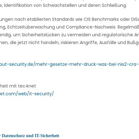
 Identifikation von Schwachstellen und deren Schließung.
sungen nach etablierten Standards wie CIS Benchmarks oder DIS
rtung, Echtzeitüberwachung und Compliance-Nachweis. Regelmäß
endig, um Sicherheitslücken zu vermeiden und regulatorische A
en, die jetzt nicht handeln, riskieren Angriffe, Ausfälle und Bußg
about-security.de/mehr-gesetze-mehr-druck-was-bei-nis2-cr
heit mit tec4net
et.com/web/it-security/
r Datenschutz und IT-Sicherheit