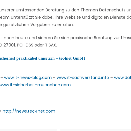
on unserer umfassenden Beratung zu den Themen Datenschutz und
eam unterstützt Sie dabei, Ihre Website und digitalen Dienste
e gesetzlichen Vorgaben zu erfüllen.
ns noch heute und sichern Sie sich praxisnahe Beratung zur U
 27001, PCI-DSS oder TISAX.
icherheit praktikabel umsetzen – tec4net GmbH
–
www.it-news-blog.com
–
www.it-sachverstand.info
–
www.da
www.it-sicherheit-muenchen.com
->
http://news.tec4net.com