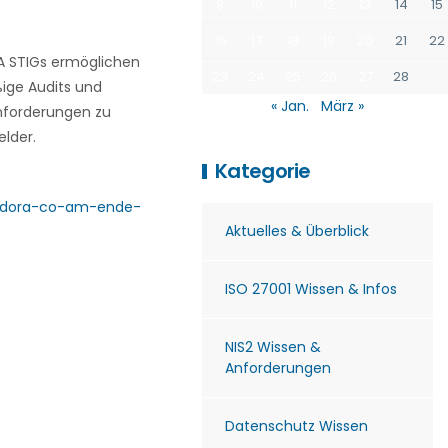
9
10
11
12
13
14
15
16
17
18
19
20
21
22
A STIGs ermöglichen
23
24
25
26
27
28
ige Audits und
« Jan.
März »
nforderungen zu
elder.
Kategorie
a-dora-co-am-ende-
Aktuelles & Überblick
ISO 27001 Wissen & Infos
NIS2 Wissen &
Anforderungen
Datenschutz Wissen