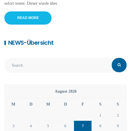
sofort testen. Dieser wurde über.
READ MORE
NEWS-Übersicht
August 2026
M
D
M
D
F
S
S
1
2
3
4
5
6
7
8
9