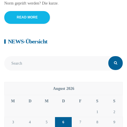
Norm geprüft werden? Die kurze.
READ MORE
NEWS-Übersicht
August 2026
M
D
M
D
F
S
S
1
2
3
4
5
6
7
8
9