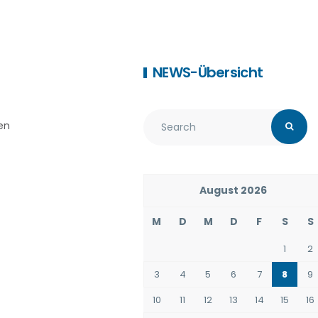
NEWS-Übersicht
en
August 2026
M
D
M
D
F
S
S
1
2
3
4
5
6
7
8
9
10
11
12
13
14
15
16