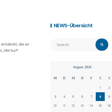
NEWS-Übersicht
entdeckt, die es
 „HM Surf“.
August 2026
M
D
M
D
F
S
S
1
2
3
4
5
6
7
9
8
10
11
12
13
14
15
16