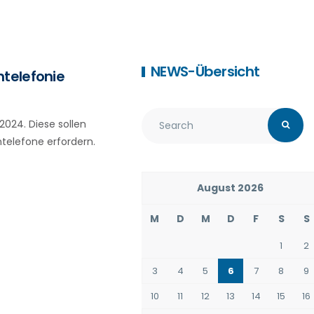
NEWS-Übersicht
ntelefonie
024. Diese sollen
ntelefone erfordern.
August 2026
M
D
M
D
F
S
S
1
2
3
4
5
6
7
8
9
10
11
12
13
14
15
16