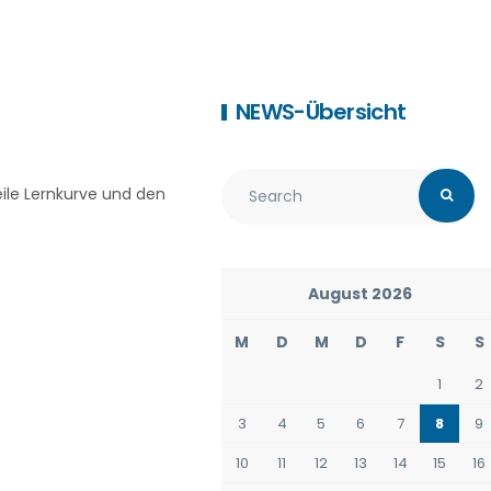
NEWS-Übersicht
ile Lernkurve und den
August 2026
M
D
M
D
F
S
S
1
2
3
4
5
6
7
8
9
10
11
12
13
14
15
16