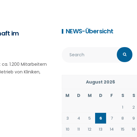
NEWS-Übersicht
haft im
a. 1.200 Mitarbeitern
trieb von Kliniken,
August 2026
M
D
M
D
F
S
S
1
2
3
4
5
6
7
8
9
10
11
12
13
14
15
16