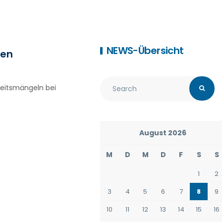
NEWS-Übersicht
ten
heitsmängeln bei
August 2026
M
D
M
D
F
S
S
1
2
3
4
5
6
7
8
9
10
11
12
13
14
15
16