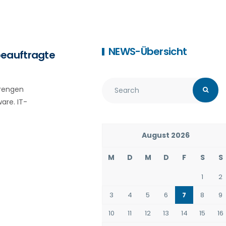
NEWS-Übersicht
beauftragte
trengen
are. IT-
August 2026
M
D
M
D
F
S
S
1
2
3
4
5
6
7
8
9
10
11
12
13
14
15
16