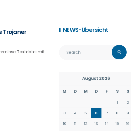
NEWS-Übersicht
s Trojaner
harmlose Textdatei mit
August 2026
M
D
M
D
F
S
S
1
2
3
4
5
6
7
8
9
10
11
12
13
14
15
16