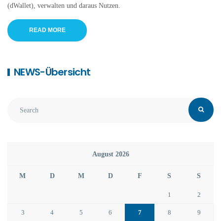
(dWallet), verwalten und daraus Nutzen.
READ MORE
NEWS-Übersicht
August 2026
M
D
M
D
F
S
S
1
2
3
4
5
6
7
8
9