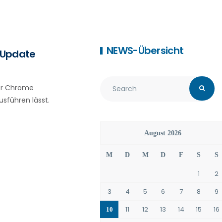
NEWS-Übersicht
s Update
ser Chrome
sführen lässt.
August 2026
M
D
M
D
F
S
S
1
2
3
4
5
6
7
8
9
11
12
13
14
15
16
10