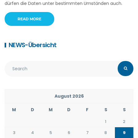
dürfen die Daten unter bestimmten Umständen auch.
READ MORE
NEWS-Übersicht
August 2026
M
D
M
D
F
S
S
1
2
3
4
5
6
7
8
9