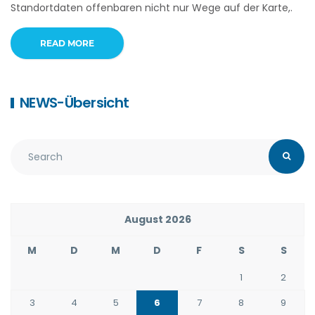
Standortdaten offenbaren nicht nur Wege auf der Karte,.
READ MORE
NEWS-Übersicht
August 2026
M
D
M
D
F
S
S
1
2
3
4
5
6
7
8
9