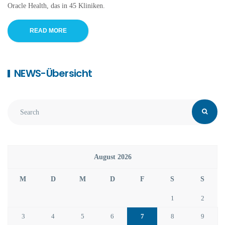
Oracle Health, das in 45 Kliniken.
READ MORE
NEWS-Übersicht
August 2026
M
D
M
D
F
S
S
1
2
3
4
5
6
7
8
9