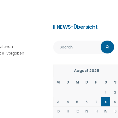
NEWS-Übersicht
zlichen
nce-Vorgaben
August 2026
M
D
M
D
F
S
S
1
2
3
4
5
6
7
8
9
10
11
12
13
14
15
16