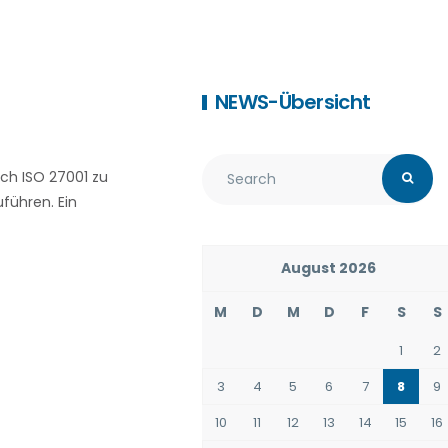
NEWS-Übersicht
ch ISO 27001 zu
führen. Ein
August 2026
M
D
M
D
F
S
S
1
2
3
4
5
6
7
8
9
10
11
12
13
14
15
16