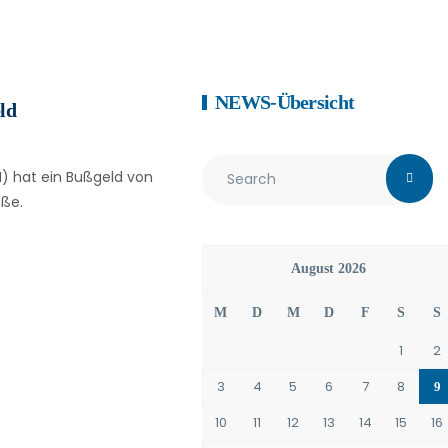
NEWS-Übersicht
ld
) hat ein Bußgeld von
öße.
August 2026
M
D
M
D
F
S
S
1
2
3
4
5
6
7
8
9
10
11
12
13
14
15
16