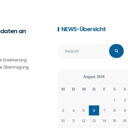
NEWS-Übersicht
edaten an
e Erweiterung
e Übertragung.
August 2026
M
D
M
D
F
S
S
1
2
3
4
5
7
8
9
6
10
11
12
13
14
15
16