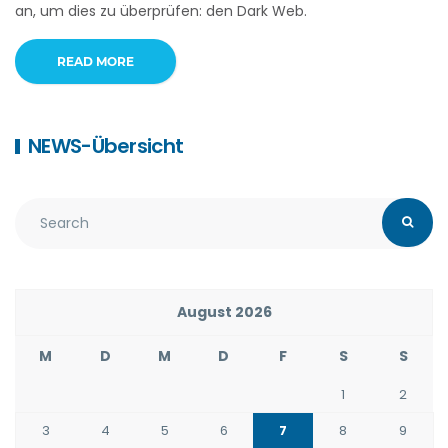
an, um dies zu überprüfen: den Dark Web.
READ MORE
NEWS-Übersicht
August 2026
M
D
M
D
F
S
S
1
2
3
4
5
6
7
8
9