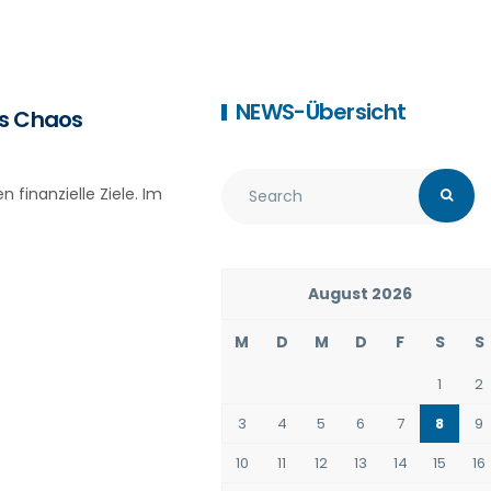
NEWS-Übersicht
as Chaos
finanzielle Ziele. Im
August 2026
M
D
M
D
F
S
S
1
2
3
4
5
6
7
8
9
10
11
12
13
14
15
16