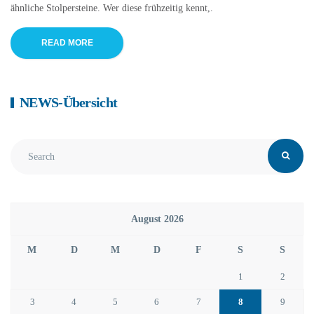
ähnliche Stolpersteine. Wer diese frühzeitig kennt,.
READ MORE
NEWS-Übersicht
August 2026
M
D
M
D
F
S
S
1
2
3
4
5
6
7
8
9