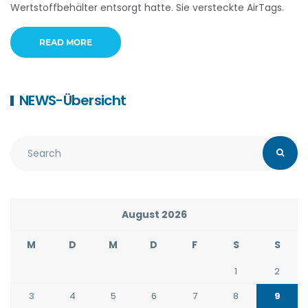
Wertstoffbehälter entsorgt hatte. Sie versteckte AirTags.
READ MORE
NEWS-Übersicht
August 2026
M
D
M
D
F
S
S
1
2
3
4
5
6
7
8
9