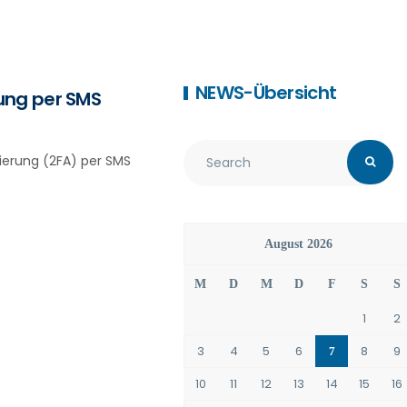
NEWS-Übersicht
ung per SMS
ierung (2FA) per SMS
August 2026
M
D
M
D
F
S
S
1
2
3
4
5
6
8
9
7
10
11
12
13
14
15
16