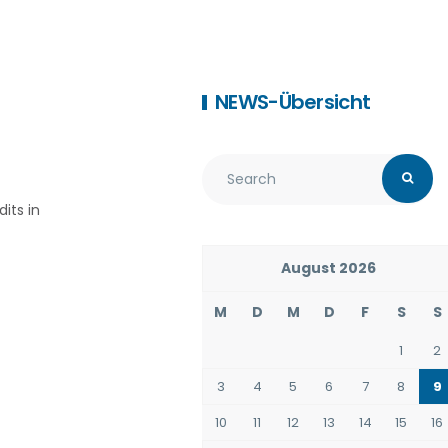
NEWS-Übersicht
its in
August 2026
M
D
M
D
F
S
S
1
2
3
4
5
6
7
8
9
10
11
12
13
14
15
16