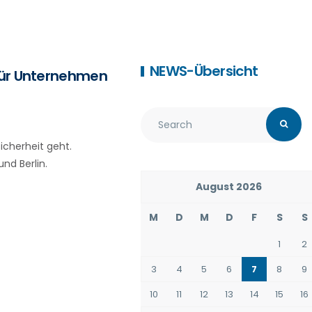
NEWS-Übersicht
 für Unternehmen
icherheit geht.
nd Berlin.
August 2026
M
D
M
D
F
S
S
1
2
3
4
5
6
7
8
9
10
11
12
13
14
15
16