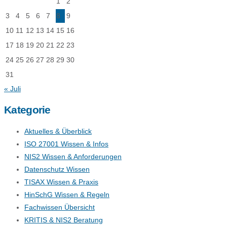
1
2
3
4
5
6
7
8
9
10
11
12
13
14
15
16
17
18
19
20
21
22
23
24
25
26
27
28
29
30
31
« Juli
Kategorie
Aktuelles & Überblick
ISO 27001 Wissen & Infos
NIS2 Wissen & Anforderungen
Datenschutz Wissen
TISAX Wissen & Praxis
HinSchG Wissen & Regeln
Fachwissen Übersicht
KRITIS & NIS2 Beratung