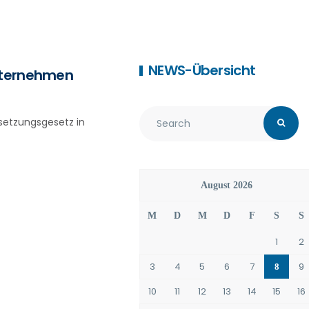
NEWS-Übersicht
Unternehmen
setzungsgesetz in
August 2026
M
D
M
D
F
S
S
1
2
3
4
5
6
7
9
8
10
11
12
13
14
15
16