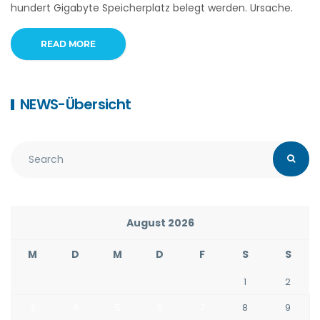
hundert Gigabyte Speicherplatz belegt werden. Ursache.
READ MORE
NEWS-Übersicht
August 2026
M
D
M
D
F
S
S
1
2
3
4
5
6
7
8
9