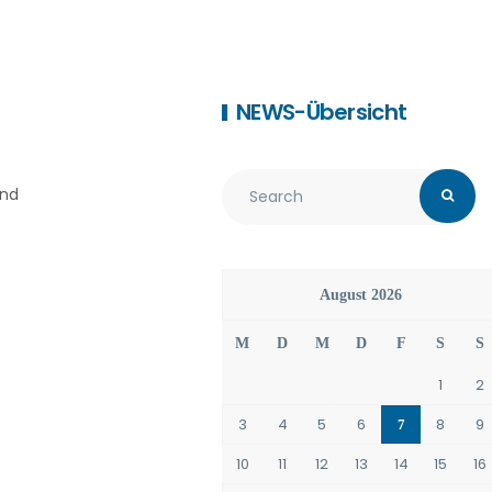
NEWS-Übersicht
und
August 2026
M
D
M
D
F
S
S
1
2
3
4
5
6
8
9
7
10
11
12
13
14
15
16