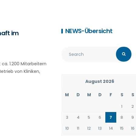
NEWS-Übersicht
haft im
a. 1.200 Mitarbeitern
trieb von Kliniken,
August 2026
M
D
M
D
F
S
S
1
2
3
4
5
6
7
8
9
10
11
12
13
14
15
16