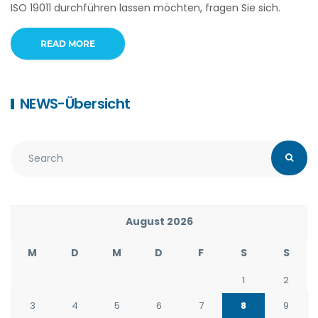
ISO 19011 durchführen lassen möchten, fragen Sie sich.
READ MORE
NEWS-Übersicht
August 2026
M
D
M
D
F
S
S
1
2
3
4
5
6
7
8
9