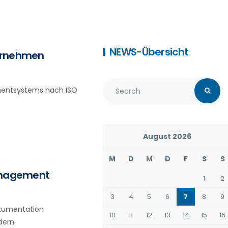
NEWS-Übersicht
ternehmen
mentsystems nach ISO
August 2026
M
D
M
D
F
S
S
management
1
2
3
4
5
6
7
8
9
Dokumentation
10
11
12
13
14
15
16
dern.