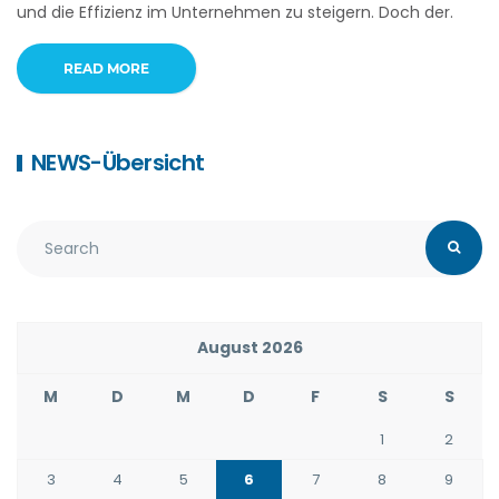
und die Effizienz im Unternehmen zu steigern. Doch der.
READ MORE
NEWS-Übersicht
August 2026
M
D
M
D
F
S
S
1
2
3
4
5
6
7
8
9