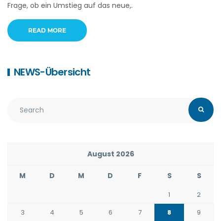
Frage, ob ein Umstieg auf das neue,.
READ MORE
NEWS-Übersicht
August 2026
M
D
M
D
F
S
S
1
2
3
4
5
6
7
8
9