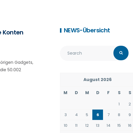
NEWS-Übersicht
e Konten
örigen Gadgets,
die 50.002
August 2026
M
D
M
D
F
S
S
1
2
3
4
5
6
7
8
9
10
11
12
13
14
15
16