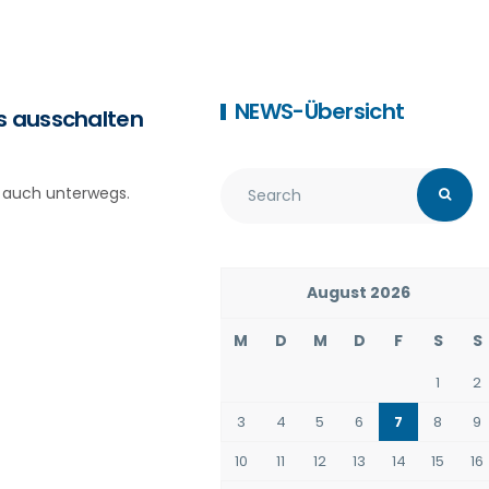
NEWS-Übersicht
s ausschalten
s auch unterwegs.
August 2026
M
D
M
D
F
S
S
1
2
3
4
5
6
7
8
9
10
11
12
13
14
15
16