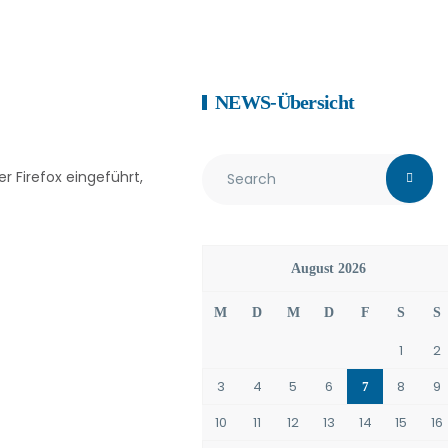
NEWS-Übersicht
r Firefox eingeführt,
August 2026
M
D
M
D
F
S
S
1
2
3
4
5
6
8
9
7
10
11
12
13
14
15
16