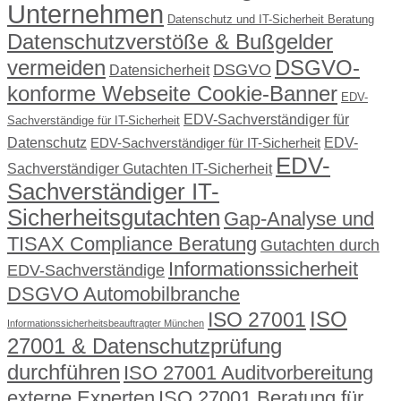
Unternehmen
Datenschutz und IT-Sicherheit Beratung
Datenschutzverstöße & Bußgelder
vermeiden
DSGVO-
DSGVO
Datensicherheit
konforme Webseite Cookie-Banner
EDV-
EDV-Sachverständiger für
Sachverständige für IT-Sicherheit
Datenschutz
EDV-
EDV-Sachverständiger für IT-Sicherheit
EDV-
Sachverständiger Gutachten IT-Sicherheit
Sachverständiger IT-
Sicherheitsgutachten
Gap-Analyse und
TISAX Compliance Beratung
Gutachten durch
Informationssicherheit
EDV-Sachverständige
DSGVO Automobilbranche
ISO
ISO 27001
Informationssicherheitsbeauftragter München
27001 & Datenschutzprüfung
durchführen
ISO 27001 Auditvorbereitung
externe Experten
ISO 27001 Beratung für