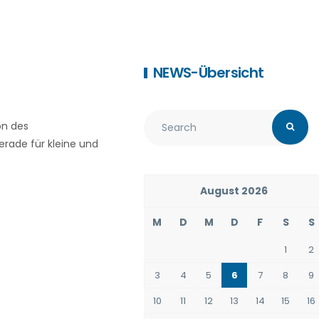
NEWS-Übersicht
on des
erade für kleine und
August 2026
M
D
M
D
F
S
S
1
2
3
4
5
6
7
8
9
10
11
12
13
14
15
16