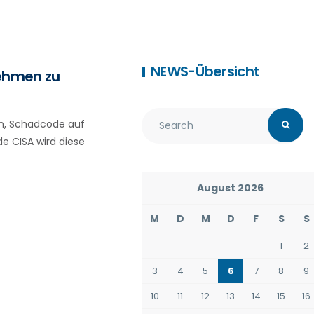
NEWS-Übersicht
nehmen zu
en, Schadcode auf
e CISA wird diese
August 2026
M
D
M
D
F
S
S
1
2
3
4
5
6
7
8
9
10
11
12
13
14
15
16